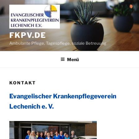
Zum
Inhalt
springen
FKPV.DE
Ambulante Pflege, Tagespflege, soziale Betreuung
Menü
KONTAKT
Evangelischer Krankenpflegeverein
Lechenich e. V.