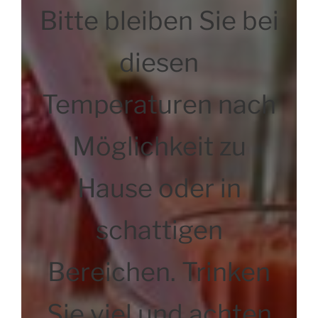
Bitte bleiben Sie bei
diesen
Temperaturen nach
Möglichkeit zu
Hause oder in
schattigen
Bereichen. Trinken
Sie viel und achten