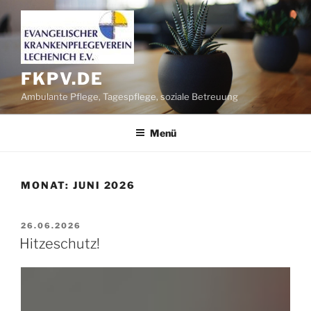
Zum
Inhalt
springen
FKPV.DE
Ambulante Pflege, Tagespflege, soziale Betreuung
Menü
MONAT:
JUNI 2026
VERÖFFENTLICHT
26.06.2026
AM
Hitzeschutz!